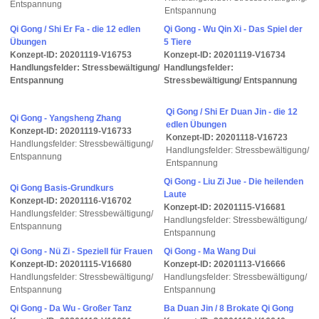
Entspannung
Entspannung
Qi Gong / Shi Er Fa - die 12 edlen
Qi Gong - Wu Qin Xi - Das Spiel der
Übungen
5 Tiere
Konzept-ID: 20201119-V16753
Konzept-ID: 20201119-V16734
Handlungsfelder: Stressbewältigung/
Handlungsfelder:
Entspannung
Stressbewältigung/ Entspannung
Qi Gong / Shi Er Duan Jin - die 12
Qi Gong - Yangsheng Zhang
edlen Übungen
Konzept-ID: 20201119-V16733
Konzept-ID: 20201118-V16723
Handlungsfelder: Stressbewältigung/
Handlungsfelder: Stressbewältigung/
Entspannung
Entspannung
Qi Gong - Liu Zi Jue - Die heilenden
Qi Gong Basis-Grundkurs
Laute
Konzept-ID: 20201116-V16702
Konzept-ID: 20201115-V16681
Handlungsfelder: Stressbewältigung/
Handlungsfelder: Stressbewältigung/
Entspannung
Entspannung
Qi Gong - Nü Zi - Speziell für Frauen
Qi Gong - Ma Wang Dui
Konzept-ID: 20201115-V16680
Konzept-ID: 20201113-V16666
Handlungsfelder: Stressbewältigung/
Handlungsfelder: Stressbewältigung/
Entspannung
Entspannung
Qi Gong - Da Wu - Großer Tanz
Ba Duan Jin / 8 Brokate Qi Gong