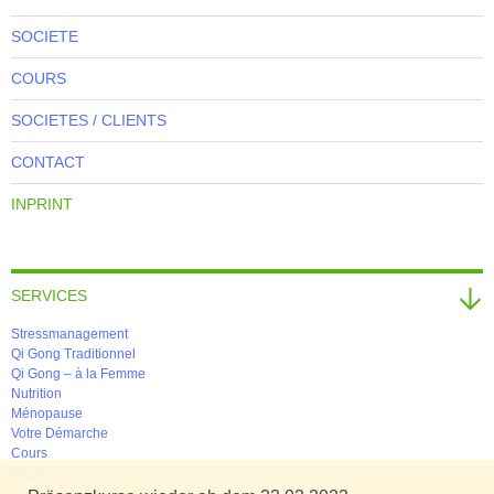
SOCIETE
COURS
SOCIETES / CLIENTS
CONTACT
INPRINT
SERVICES
Stressmanagement
Qi Gong Traditionnel
Qi Gong – à la Femme
Nutrition
Ménopause
Votre Démarche
Cours
Stages